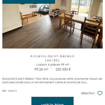
Ancenis-Saint-Géréon
(44150)
Maison 4 pièces 99 m²
99,26 m²
-
220 500 €
Exclusivité à Saint Géréon ! FILUMENA vous propose cette charmante maison de
plain-pied située dans un environnement calme et proche de tous...
Réf : AS4674
Sélection
Sél
voir le bien