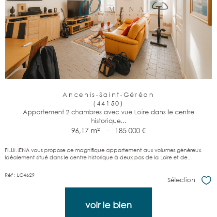
Ancenis-Saint-Géréon
(44150)
Appartement 2 chambres avec vue Loire dans le centre
historique...
96,17 m²
-
185 000 €
FILUMENA vous propose ce magnifique appartement aux volumes généreux.
Idéalement situé dans le centre historique à deux pas de la Loire et de...
Réf : LC4629
Sélection
Sél
voir le bien