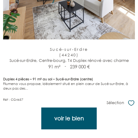
Sucé-sur-Erdre
(44240)
Sucé-sur-Erdre, Centre-bourg, T4 Duplex rénové avec charme
91 m²
-
239 000 €
Duplex 4 pièces – 91 m² au sol – Sucé-sur-Erdre (centre)
Filumena vous propose, Idéalement situé en plein cœur de Sucé-sur-Erdre, à
deux pas des...
Réf : CG4657
Sélection
Sél
voir le bien