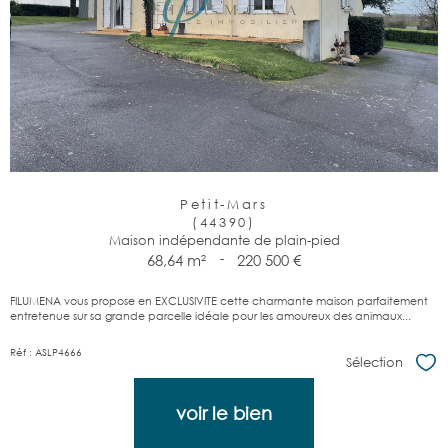
Petit-Mars
(44390)
Maison indépendante de plain-pied
68,64 m²
-
220 500 €
FILUMENA vous propose en EXCLUSIVITE cette charmante maison parfaitement
entretenue sur sa grande parcelle idéale pour les amoureux des animaux...
Réf : ASLP4666
Sélection
Sél
voir le bien