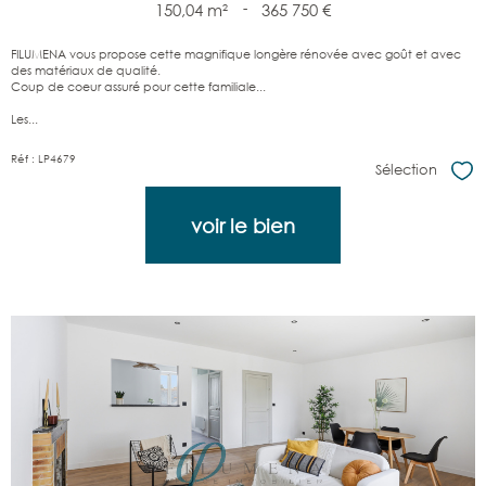
150,04 m²
-
365 750 €
FILUMENA vous propose cette magnifique longère rénovée avec goût et avec
des matériaux de qualité.
Coup de coeur assuré pour cette familiale...
Les...
Réf : LP4679
Sélection
Sél
voir le bien