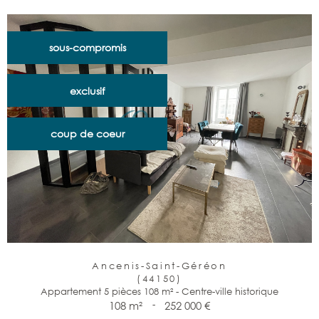
sous-compromis
exclusif
coup de coeur
Ancenis-Saint-Géréon
(44150)
Appartement 5 pièces 108 m² - Centre-ville historique
108 m²
-
252 000 €