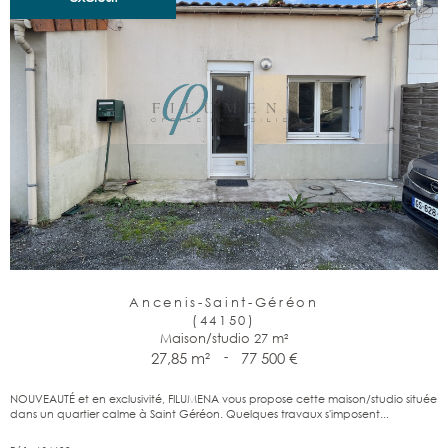
Ancenis-Saint-Géréon
(44150)
Maison/studio 27 m²
27,85 m²
-
77 500 €
NOUVEAUTÉ et en exclusivité, FILUMENA vous propose cette maison/studio située
dans un quartier calme à Saint Géréon. Quelques travaux s'imposent...