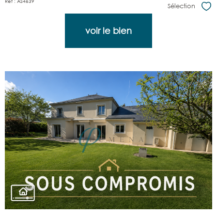
Réf : AS4639
Sélection
Sél
voir le bien