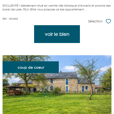
EXCLUSIVITÉ ! Idéalement situé en centre-ville historique d'Ancenis et proche des
bords de Loire, FILUMENA vous propose ce bel appartement...
Réf : AS4656
Sélection
Sél
voir le bien
coup de coeur