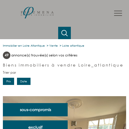
Immobilier en Loire Atlantique
Vente
Loire atlantique
49
annonce(s) trouvée(s) selon vos critères
Biens immobiliers à vendre Loire_atlantique
Trier par
Prix
Date
sous-compromis
exclusif