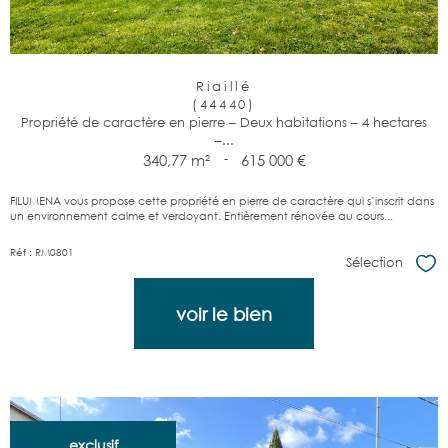
Riaillé
(44440)
Propriété de caractère en pierre – Deux habitations – 4 hectares
–...
340,77 m²
-
615 000 €
FILUMENA vous propose cette propriété en pierre de caractère qui s’inscrit dans
un environnement calme et verdoyant. Entièrement rénovée au cours...
Réf : RM0801
Sélection
Sél
voir le bien
exclusif