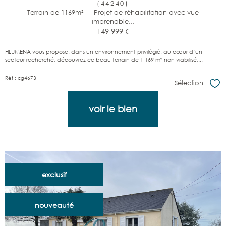
(44240)
Terrain de 1169m² — Projet de réhabilitation avec vue
imprenable...
149 999 €
FILUMENA vous propose, dans un environnement privilégié, au cœur d’un
secteur recherché, découvrez ce beau terrain de 1 169 m² non viabilisé,...
Réf : cg4673
Sélection
Sél
voir le bien
exclusif
nouveauté