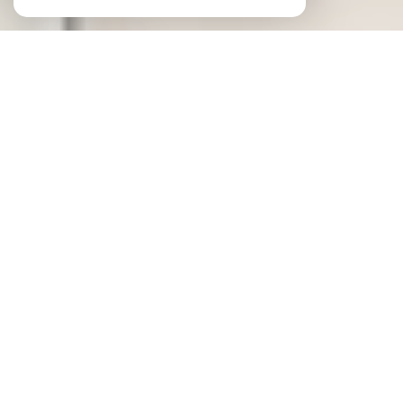
J'estime
mon bien en ligne
Type de bien
Appartement
Maison
Etage
Lieu