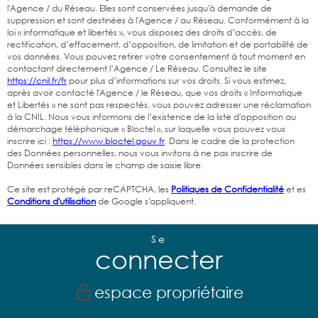
l'Agence / du Réseau. Elles sont conservées jusqu'à demande de
suppression et sont destinées à l'Agence / au Réseau. Conformément à la
loi « informatique et libertés », vous disposez des droits d’accès, de
rectification, d’effacement, d’opposition, de limitation et de portabilité de
vos données. Vous pouvez retirer votre consentement à tout moment en
contactant directement l’Agence / Le Réseau. Consultez le site
https://cnil.fr/fr
pour plus d’informations sur vos droits. Si vous estimez,
après avoir contacté l'Agence / le Réseau, que vos droits « Informatique
et Libertés » ne sont pas respectés, vous pouvez adresser une réclamation
à la CNIL. Nous vous informons de l’existence de la liste d'opposition au
démarchage téléphonique « Bloctel », sur laquelle vous pouvez vous
inscrire ici :
https://www.bloctel.gouv.fr
. Dans le cadre de la protection
des Données personnelles, nous vous invitons à ne pas inscrire de
Données sensibles dans le champ de saisie libre.
Ce site est protégé par reCAPTCHA, les
Politiques de Confidentialité
et es
Conditions d'utilisation
de Google s'appliquent.
Se
connecter
espace propriétaire