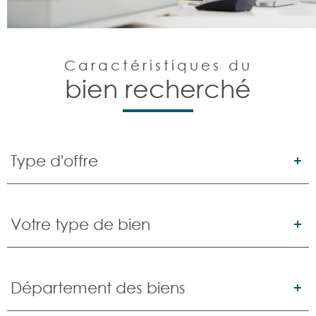
Caractéristiques du
bien recherché
Type
d'offre
Type d'offre
Type
de
Votre type de bien
bien
Département
des
Département des biens
biens