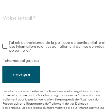
Adresse
email
*
j'ai pris connaissance de la politique de confidentialité et
idation
des informations relatives au traitement de mes données
personnelles*
* champs obligatoires
envoyer
Les informations recueillies sur ce formulaire sont enregistrées dans un
fichier informatisé par La Boite Immo agissant comme Sous-traitant du
traitement pour la gestion de la clientèle/prospects de l'Agence / du
Réseau qui reste Responsable du Traitement de vos Données
personnelles. La base légale du traitement repose sur l'intérêt légitime de