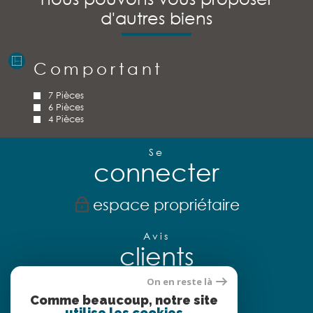
d'autres biens
Comportant
7 Pièces
6 Pièces
4 Pièces
Se
connecter
espace propriétaire
Avis
clients
On en reste là
Comme beaucoup, notre site
utilise les cookies