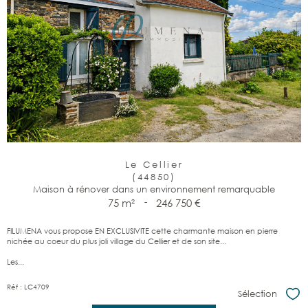
Le Cellier
(44850)
Maison à rénover dans un environnement remarquable
75 m²
-
246 750 €
FILUMENA vous propose EN EXCLUSIVITE cette charmante maison en pierre
nichée au coeur du plus joli village du Cellier et de son site...
Les...
Réf : LC4709
Sélection
Sél