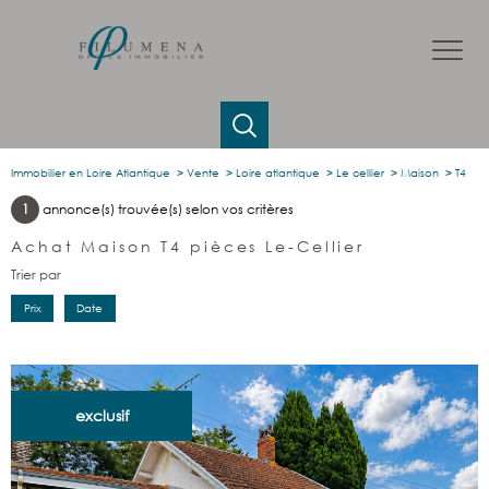
Immobilier en Loire Atlantique
Vente
Loire atlantique
Le cellier
Maison
T4
1
annonce(s) trouvée(s) selon vos critères
Achat Maison T4 pièces Le-Cellier
Trier par
Prix
Date
exclusif