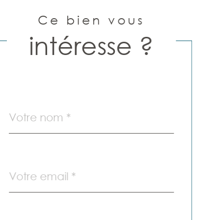
Ce bien vous
intéresse ?
Nom
Fieldset
*
par
défaut
email
*