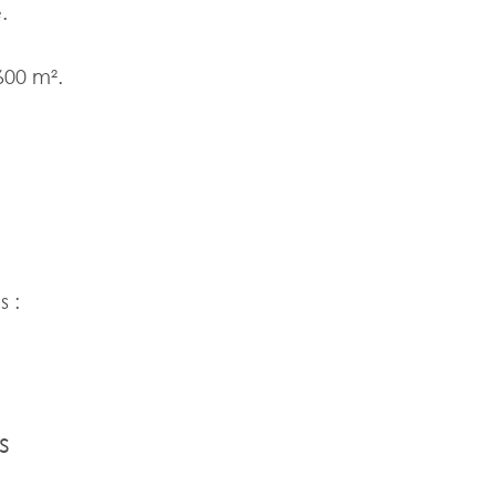
.
600 m².
s :
s