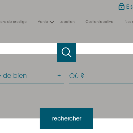
E
biens de prestige
vente
location
gestion locative
nos
Nos biens en vente
Nos biens vendus
e
Ville
 de bien
n
es
Référence
es
rechercher