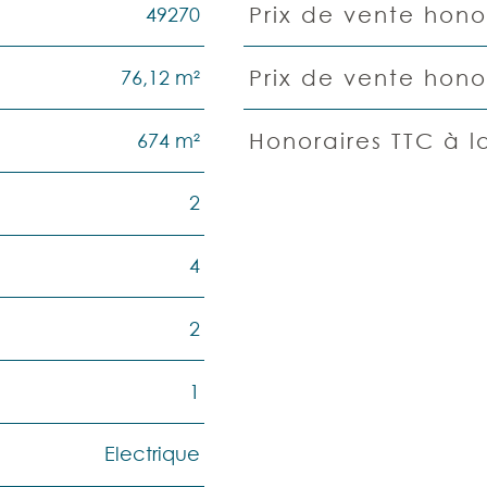
49270
Prix de vente honor
Caractéristiques
Valeurs
76,12 m²
Prix de vente hono
674 m²
Honoraires TTC à 
2
4
2
1
Electrique