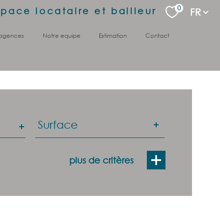
Langu
0
space locataire et bailleur
FR
 agences
notre equipe
estimation
contact
Surface
Surface
plus de critères