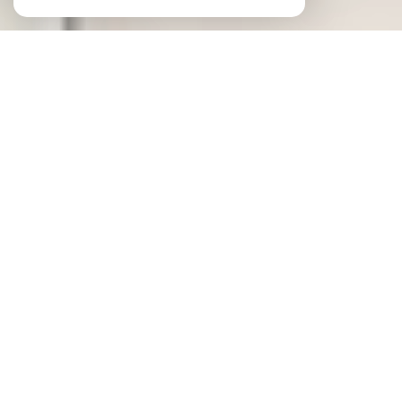
J'estime
mon bien en ligne
Type de bien
Appartement
Maison
Etage
Lieu