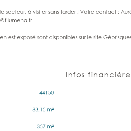
e secteur, à visiter sans tarder !
Votre contact : Aur
t@filumena.fr
ien est exposé sont disponibles sur le site Géorisques
Infos financière
44150
Caractéristiques
Valeurs
83,15 m²
357 m²