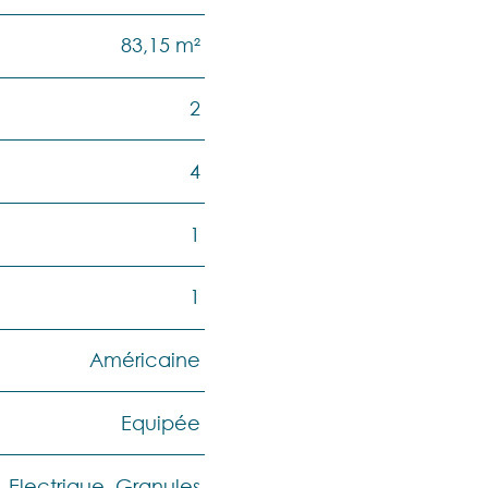
83,15 m²
2
4
1
1
Américaine
Equipée
Electrique, Granules