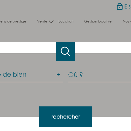
E
biens de prestige
vente
location
gestion locative
nos
Nos biens en vente
Nos biens vendus
e
Ville
 de bien
n
es
Référence
es
rechercher