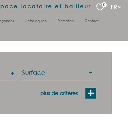
Langu
0
space locataire et bailleur
FR
 agences
notre equipe
estimation
contact
Surface
Surface
plus de critères