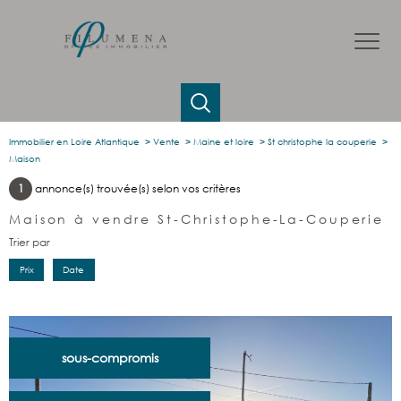
Immobilier en Loire Atlantique
Vente
Maine et loire
St christophe la couperie
Maison
1
annonce(s) trouvée(s) selon vos critères
Maison à vendre St-Christophe-La-Couperie
Trier par
Prix
Date
sous-compromis