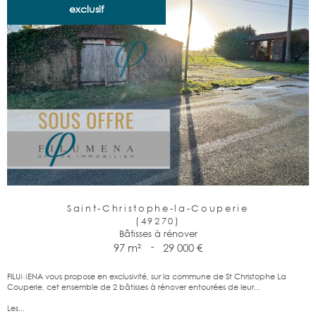
exclusif
Saint-Christophe-la-Couperie
(49270)
Bâtisses à rénover
97 m²
-
29 000 €
FILUMENA vous propose en exclusivité, sur la commune de St Christophe La
Couperie, cet ensemble de 2 bâtisses à rénover entourées de leur...
Les...