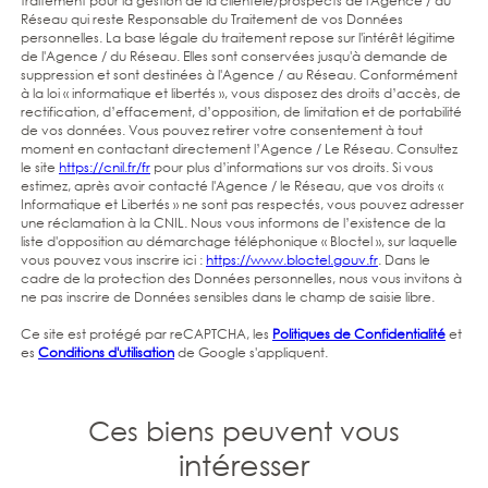
traitement pour la gestion de la clientèle/prospects de l'Agence / du
Réseau qui reste Responsable du Traitement de vos Données
personnelles. La base légale du traitement repose sur l'intérêt légitime
de l'Agence / du Réseau. Elles sont conservées jusqu'à demande de
suppression et sont destinées à l'Agence / au Réseau. Conformément
à la loi « informatique et libertés », vous disposez des droits d’accès, de
rectification, d’effacement, d’opposition, de limitation et de portabilité
de vos données. Vous pouvez retirer votre consentement à tout
moment en contactant directement l’Agence / Le Réseau. Consultez
le site
https://cnil.fr/fr
pour plus d’informations sur vos droits. Si vous
estimez, après avoir contacté l'Agence / le Réseau, que vos droits «
Informatique et Libertés » ne sont pas respectés, vous pouvez adresser
une réclamation à la CNIL. Nous vous informons de l’existence de la
liste d'opposition au démarchage téléphonique « Bloctel », sur laquelle
vous pouvez vous inscrire ici :
https://www.bloctel.gouv.fr
. Dans le
cadre de la protection des Données personnelles, nous vous invitons à
ne pas inscrire de Données sensibles dans le champ de saisie libre.
Ce site est protégé par reCAPTCHA, les
Politiques de Confidentialité
et
es
Conditions d'utilisation
de Google s'appliquent.
Ces biens peuvent vous
intéresser