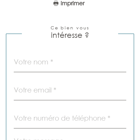
imprimer
Ce bien vous
intéresse ?
Nom
Fieldset
par
*
défaut
email
*
Téléphone
*
Message
Fieldset