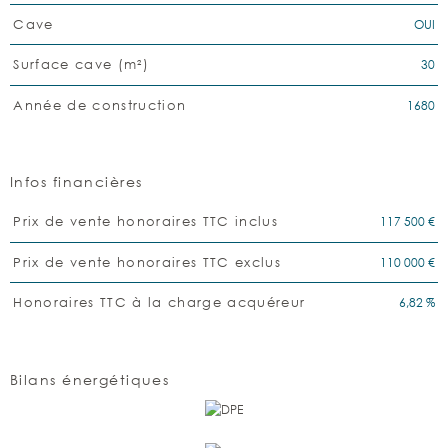
OUI
Cave
30
Surface cave (m²)
1680
Année de construction
Infos financières
Caractéristiques
Valeurs
117 500 €
Prix de vente honoraires TTC inclus
110 000 €
Prix de vente honoraires TTC exclus
6,82 %
Honoraires TTC à la charge acquéreur
Bilans énergétiques