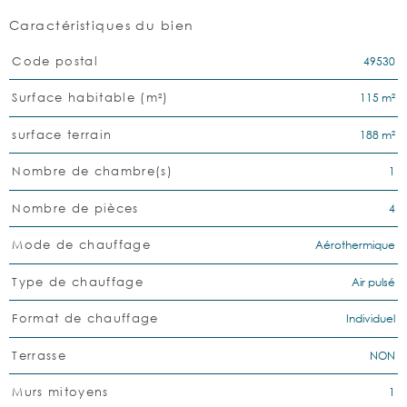
Caractéristiques du bien
Caractéristiques
Valeurs
49530
Code postal
115 m²
Surface habitable (m²)
188 m²
surface terrain
1
Nombre de chambre(s)
4
Nombre de pièces
Aérothermique
Mode de chauffage
Air pulsé
Type de chauffage
Individuel
Format de chauffage
NON
Terrasse
1
Murs mitoyens