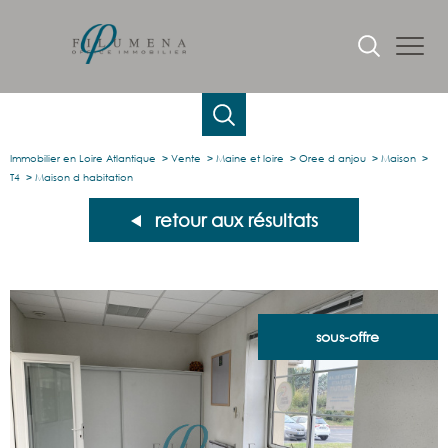
Immobilier en Loire Atlantique
Vente
Maine et loire
Oree d anjou
Maison
T4
Maison d habitation
retour aux résultats
sous-offre