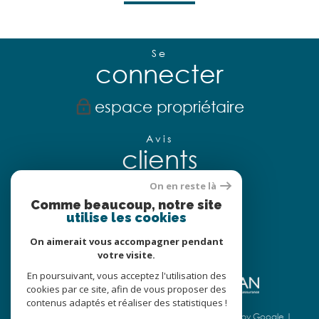
Se
connecter
espace propriétaire
Avis
clients
On en reste là
Comme beaucoup, notre site
utilise les cookies
Nous
adhérons
On aimerait vous accompagner pendant
votre visite.
En poursuivant, vous acceptez l'utilisation des
cookies par ce site, afin de vous proposer des
contenus adaptés et réaliser des statistiques !
© 2026 | Tous droits réservés | Traduction powered by Google |