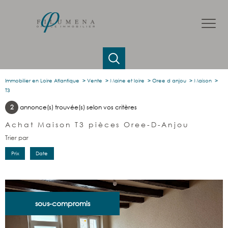
Immobilier en Loire Atlantique
Vente
Maine et loire
Oree d anjou
Maison
T3
2
annonce(s) trouvée(s) selon vos critères
Achat Maison T3 pièces Oree-D-Anjou
Trier par
Prix
Date
sous-compromis