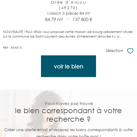
Orée d'Anjou
(49270)
Maison 3 pièces 84 m²
84,79 m²
-
137 800 €
NOUVEAUTÉ ! FILUMENA vous propose cette maison de bourg idéalement située
sur la commune de Saint-Laurent-des-Autels. Entièrement rénovée il y a...
Réf : AS4615
Sélection
Sél
voir le bien
Vous n'avez pas trouvé
le bien correspondant à votre
recherche ?
Créer une alerte email et recevez les biens correspondants à votre
recherche dans votre boîte mail !