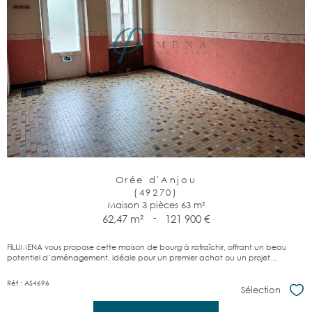
Orée d'Anjou
(49270)
Maison 3 pièces 63 m²
62,47 m²
-
121 900 €
FILUMENA vous propose cette maison de bourg à rafraîchir, offrant un beau
potentiel d’aménagement, idéale pour un premier achat ou un projet...
Réf : AS4696
Sélection
Sél