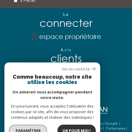
8 Pièces
Se
connecter
espace propriétaire
Avis
clients
On en reste là
Comme beaucoup, notre site
utilise les cookies
Nous
adhérons
On aimerait vous accompagner pendant
votre visite.
En poursuivant, vous acceptez l'utilisation des
cookies par ce site, afin de vous proposer des
contenus adaptés et réaliser des statistiques !
© 2026 | Tous droits réservés | Traduction powered by Google |
Nos honoraires
Plan du site
Mentions légales
Admin
Partenaires
PARAMÉTRER
OK POUR MOI !