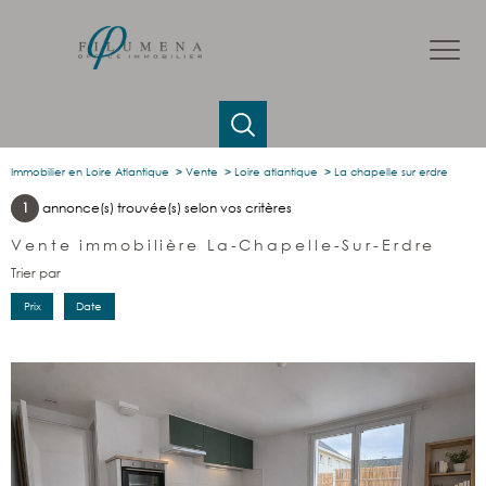
Immobilier en Loire Atlantique
Vente
Loire atlantique
La chapelle sur erdre
1
annonce(s) trouvée(s) selon vos critères
Vente immobilière La-Chapelle-Sur-Erdre
Trier par
Prix
Date