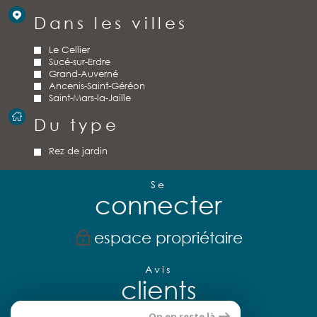
Dans les villes
Le Cellier
Sucé-sur-Erdre
Grand-Auverné
Ancenis-Saint-Géréon
Saint-Mars-la-Jaille
Du type
Rez de jardin
Se
connecter
espace propriétaire
Avis
clients
On en reste là