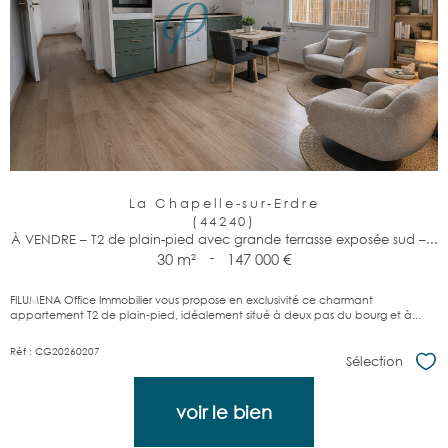
La Chapelle-sur-Erdre
(44240)
À VENDRE – T2 de plain-pied avec grande terrasse exposée sud –...
30 m²
-
147 000 €
FILUMENA Office Immobilier vous propose en exclusivité ce charmant
appartement T2 de plain-pied, idéalement situé à deux pas du bourg et à...
Réf : CG20260207
Sélection
Sél
voir le bien