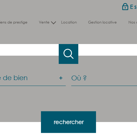
E
biens de prestige
vente
location
gestion locative
nos
Nos biens en vente
Nos biens vendus
e
Ville
 de bien
n
es
Référence
es
rechercher