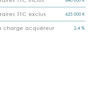
640 000 €
aires TTC inclus
625 000 €
raires TTC exclus
2,4 %
la charge acquéreur