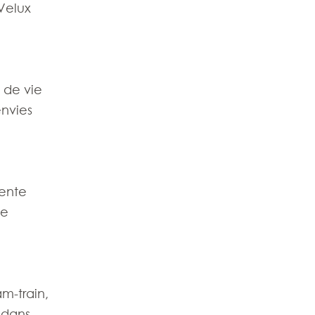
Velux
 de vie
envies
tente
te
m-train,
e dans