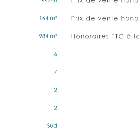
44240
Prix de vente honor
Caractéristiques
Valeurs
164 m²
Prix de vente hono
984 m²
Honoraires TTC à 
6
7
2
2
Sud