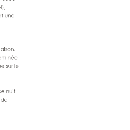
l),
et une
maison.
heminée
e sur le
e nuit
nde