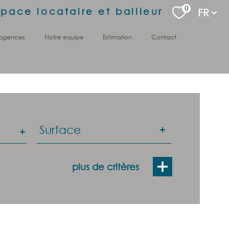
Langu
0
space locataire et bailleur
FR
 agences
notre equipe
estimation
contact
Surface
Surface
plus de critères