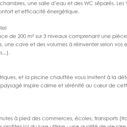
s chambres, une salle d’eau et des WC séparés. Les 
fort et efficacité énergétique.
iel
nce de 200 m² sur 3 niveaux comprenant une pièce
es, une cave et des volumes à réinventer selon vos 
...).
triques, et la piscine chauffée vous invitent à la dé
n paysagé inspire calme et sérénité au cœur de cet
nutes à pied des commerces, écoles, transports (tra
 profitez ici du luxe ultime : une qualité de vie rar