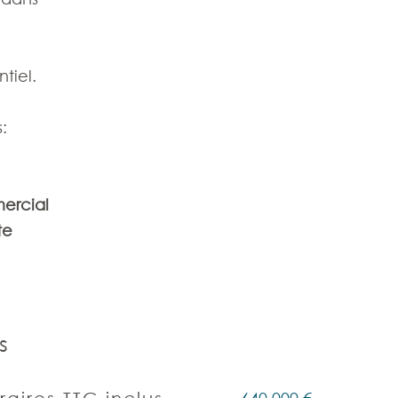
tiel.
:
ercial
te
s