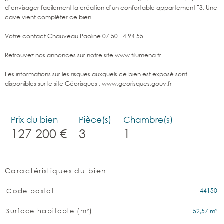
d’envisager facilement la création d’un confortable appartement T3. Une
cave vient compléter ce bien.
Votre contact Chauveau Paoline 07.50.14.94.55.
Retrouvez nos annonces sur notre site www.filumena.fr
Les informations sur les risques auxquels ce bien est exposé sont
disponibles sur le site Géorisques : www.georisques.gouv.fr
Prix du bien
Pièce(s)
Chambre(s)
127 200 €
3
1
Caractéristiques du bien
Caractéristiques
Valeurs
44150
Code postal
52,57 m²
Surface habitable (m²)