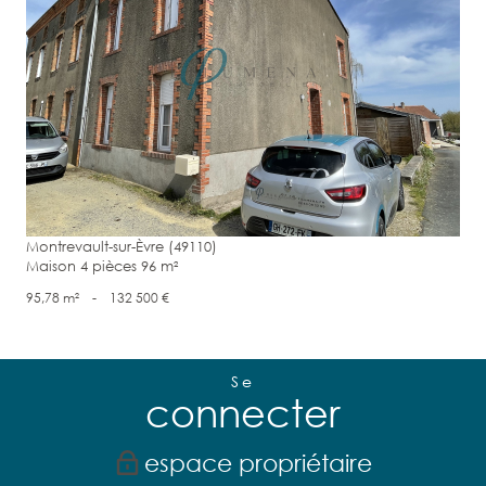
voir le bien
Montrevault-sur-Èvre (49110)
Maison 4 pièces 96 m²
95,78 m²
-
132 500 €
Se
connecter
espace propriétaire