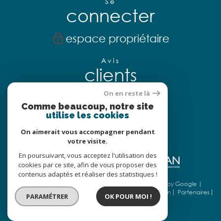
Se
connecter
espace propriétaire
Avis
clients
On en reste là
Comme beaucoup, notre site
utilise les cookies
Nous
adhérons
On aimerait vous accompagner pendant
votre visite.
En poursuivant, vous acceptez l'utilisation des
cookies par ce site, afin de vous proposer des
contenus adaptés et réaliser des statistiques !
© 2026 | Tous droits réservés | Traduction powered by Google |
Nos honoraires
Plan du site
Mentions légales
Admin
Partenaires
PARAMÉTRER
OK POUR MOI !
Politique RGPD
Cookies