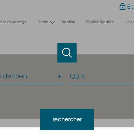
E
biens de prestige
vente
location
gestion locative
nos
Nos biens en vente
Nos biens vendus
e
Ville
 de bien
n
es
Référence
es
rechercher