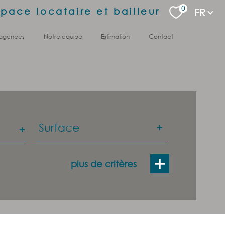
Langu
0
space locataire et bailleur
FR
 agences
notre equipe
estimation
contact
Surface
Surface
plus de critères