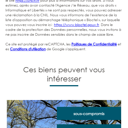
le site
https://cnil.fr/fr
pour plus d’informations sur vos droits. Si vous
estimez, après avoir contacté l'Agence / le Réseau, que vos droits «
Informatique et Libertés » ne sont pas respectés, vous pouvez adresser
une réclamation à la CNIL. Nous vous informons de l’existence de la
liste d'opposition au démarchage téléphonique « Bloctel », sur laquelle
vous pouvez vous inscrire ici :
https://www.bloctel.gouv.fr
. Dans le
cadre de la protection des Données personnelles, nous vous invitons à
ne pas inscrire de Données sensibles dans le champ de saisie libre.
Ce site est protégé par reCAPTCHA, les
Politiques de Confidentialité
et
es
Conditions d'utilisation
de Google s'appliquent.
Ces biens peuvent vous
intéresser
sous-compromis