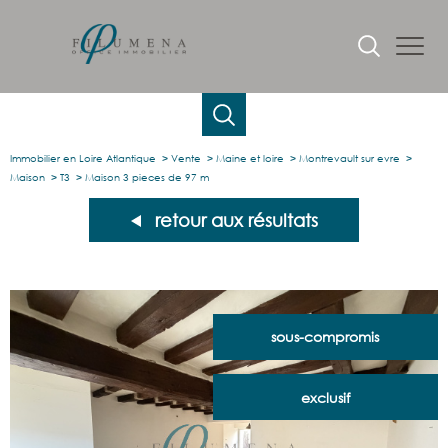
Immobilier en Loire Atlantique
Vente
Maine et loire
Montrevault sur evre
Maison
T3
Maison 3 pieces de 97 m
retour aux résultats
sous-compromis
exclusif