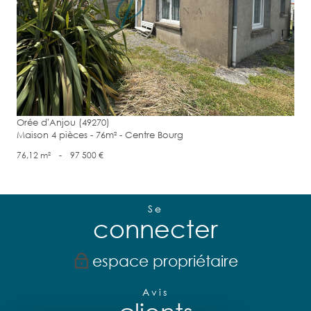
voir le bien
Orée d'Anjou (49270)
Maison 4 pièces - 76m² - Centre Bourg
76,12 m²
-
97 500 €
Se
connecter
espace propriétaire
Avis