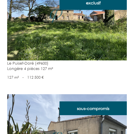
exclusif
voir le bien
Le Puiset-Doré (49600)
Longère 4 pièces 127 m²
127 m²
-
112 500 €
sous-compromis