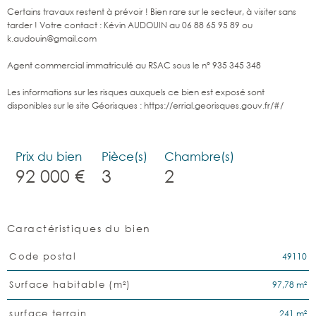
Certains travaux restent à prévoir ! Bien rare sur le secteur, à visiter sans
tarder ! Votre contact : Kévin AUDOUIN au 06 88 65 95 89 ou
k.audouin@gmail.com
Agent commercial immatriculé au RSAC sous le
n° 935 345 348
Les informations sur les risques auxquels ce bien est exposé sont
disponibles sur le site Géorisques : https://errial.georisques.gouv.fr/#/
Prix du bien
Pièce(s)
Chambre(s)
92 000 €
3
2
Caractéristiques du bien
Caractéristiques
Valeurs
49110
Code postal
97,78 m²
Surface habitable (m²)
241 m²
surface terrain