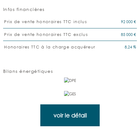
Infos financières
Caractéristiques
Valeurs
92 000 €
Prix de vente honoraires TTC inclus
85 000 €
Prix de vente honoraires TTC exclus
8,24 %
Honoraires TTC à la charge acquéreur
Bilans énergétiques
voir le détail