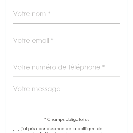
Nom
Fieldset
par
*
défaut
email
*
Téléphone
*
Message
Fieldset
par
*
défaut
Validation
* Champs obligatoires
j'ai pris connaissance de la politique de