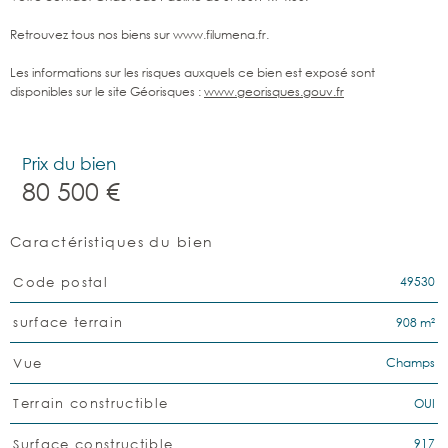
Retrouvez tous nos biens sur www.filumena.fr.
Les informations sur les risques auxquels ce bien est exposé sont
disponibles sur le site Géorisques :
www.georisques.gouv.fr
Prix du bien
80 500 €
Caractéristiques du bien
Caractéristiques
Valeurs
49530
Code postal
908 m²
surface terrain
Champs
Vue
OUI
Terrain constructible
917
Surface constructible