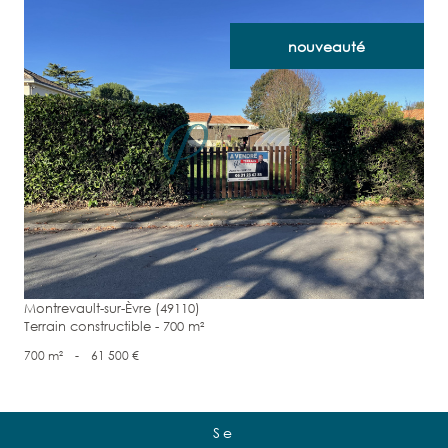
nouveauté
voir le bien
Montrevault-sur-Èvre (49110)
Terrain constructible - 700 m²
700 m²
-
61 500 €
Se