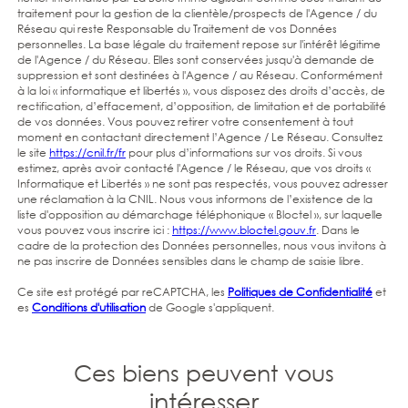
traitement pour la gestion de la clientèle/prospects de l'Agence / du
Réseau qui reste Responsable du Traitement de vos Données
personnelles. La base légale du traitement repose sur l'intérêt légitime
de l'Agence / du Réseau. Elles sont conservées jusqu'à demande de
suppression et sont destinées à l'Agence / au Réseau. Conformément
à la loi « informatique et libertés », vous disposez des droits d’accès, de
rectification, d’effacement, d’opposition, de limitation et de portabilité
de vos données. Vous pouvez retirer votre consentement à tout
moment en contactant directement l’Agence / Le Réseau. Consultez
le site
https://cnil.fr/fr
pour plus d’informations sur vos droits. Si vous
estimez, après avoir contacté l'Agence / le Réseau, que vos droits «
Informatique et Libertés » ne sont pas respectés, vous pouvez adresser
une réclamation à la CNIL. Nous vous informons de l’existence de la
liste d'opposition au démarchage téléphonique « Bloctel », sur laquelle
vous pouvez vous inscrire ici :
https://www.bloctel.gouv.fr
. Dans le
cadre de la protection des Données personnelles, nous vous invitons à
ne pas inscrire de Données sensibles dans le champ de saisie libre.
Ce site est protégé par reCAPTCHA, les
Politiques de Confidentialité
et
es
Conditions d'utilisation
de Google s'appliquent.
Ces biens peuvent vous
intéresser