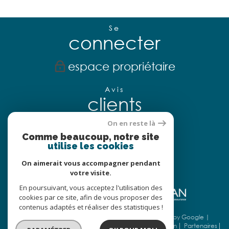
Se
connecter
espace propriétaire
Avis
clients
On en reste là
Comme beaucoup, notre site
utilise les cookies
Nous
adhérons
On aimerait vous accompagner pendant
votre visite.
En poursuivant, vous acceptez l'utilisation des
cookies par ce site, afin de vous proposer des
contenus adaptés et réaliser des statistiques !
© 2026 | Tous droits réservés | Traduction powered by Google |
Nos honoraires
Plan du site
Mentions légales
Admin
Partenaires