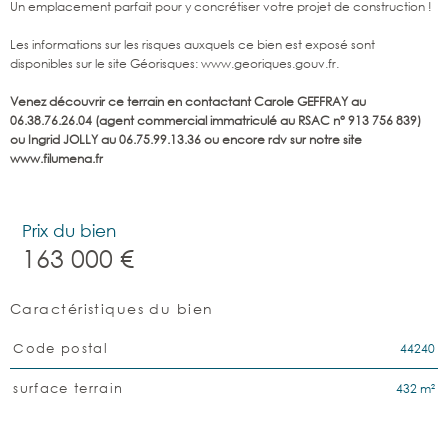
Un emplacement parfait pour y concrétiser votre projet de construction !
Les informations sur les risques auxquels ce bien est exposé sont
disponibles sur le site Géorisques: www.georiques.gouv.fr.
Venez découvrir ce terrain en contactant Carole GEFFRAY au
06.38.76.26.04 (agent commercial immatriculé au RSAC n° 913 756 839)
ou Ingrid JOLLY au 06.75.99.13.36 ou encore rdv sur notre site
www.filumena.fr
Prix du bien
163 000 €
Caractéristiques du bien
Caractéristiques
Valeurs
44240
Code postal
432 m²
surface terrain