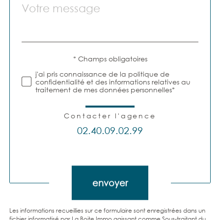
Message
Fieldset
par
*
défaut
Validation
* Champs obligatoires
j'ai pris connaissance de la politique de
confidentialité et des informations relatives au
traitement de mes données personnelles*
Contacter l'agence
02.40.09.02.99
Validation
envoyer
Les informations recueillies sur ce formulaire sont enregistrées dans un
fichier informatisé par La Boite Immo agissant comme Sous-traitant du