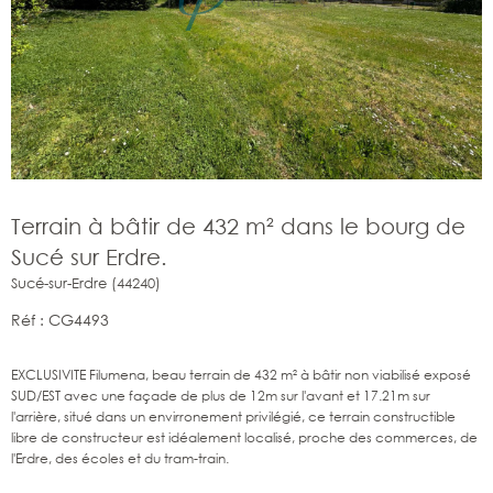
Terrain à bâtir de 432 m² dans le bourg de
Sucé sur Erdre.
Sucé-sur-Erdre (44240)
Réf : CG4493
EXCLUSIVITE Filumena, beau terrain de 432 m² à bâtir non viabilisé exposé
SUD/EST avec une façade de plus de 12m sur l'avant et 17.21m sur
l'arrière, situé dans un envirronement privilégié, ce terrain constructible
libre de constructeur est idéalement localisé, proche des commerces, de
l'Erdre, des écoles et du tram-train.