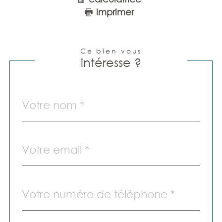
imprimer
Ce bien vous
intéresse ?
Nom
Fieldset
par
*
défaut
email
*
Téléphone
*