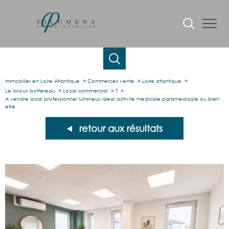
Immobilier en Loire Atlantique
Commerces vente
Loire atlantique
Le loroux bottereau
Local commercial
T
A vendre local professionnel lumineux ideal activite medicale paramedicale ou bien
etre
retour aux résultats