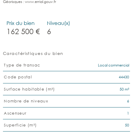
Géorisques : www.errial.gouv.fr
Prix du bien
Niveau(x)
162 500 €
6
Caractéristiques du bien
Caractéristiques
Valeurs
Local commercial
Type de transac
44430
Code postal
50 m²
Surface habitable (m²)
6
Nombre de niveaux
1
Ascenseur
50
Superficie (m²)