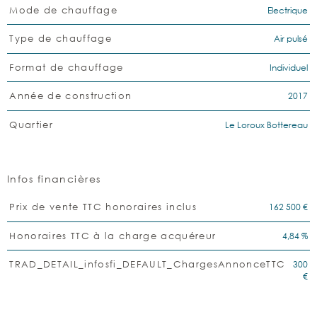
Electrique
Mode de chauffage
Air pulsé
Type de chauffage
Individuel
Format de chauffage
2017
Année de construction
Le Loroux Bottereau
Quartier
Infos financières
Caractéristiques
Valeurs
162 500 €
Prix de vente TTC honoraires inclus
4,84 %
Honoraires TTC à la charge acquéreur
300
TRAD_DETAIL_infosfi_DEFAULT_ChargesAnnonceTTC
€