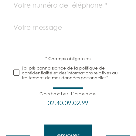
*
Message
Fieldset
par
*
défaut
Validation
* Champs obligatoires
j'ai pris connaissance de la politique de
confidentialité et des informations relatives au
traitement de mes données personnelles*
Contacter l'agence
02.40.09.02.99
Validation
envoyer