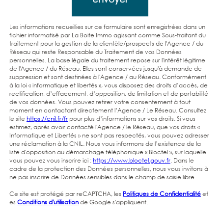
Les informations recueillies sur ce formulaire sont enregistrées dans un
fichier informatisé par La Boite Immo agissant comme Sous-traitant du
traitement pour la gestion de la clientèle/prospects de l'Agence / du
Réseau qui reste Responsable du Traitement de vos Données
personnelles. La base légale du traitement repose sur l'intérêt légitime
de l'Agence / du Réseau. Elles sont conservées jusqu'à demande de
suppression et sont destinées à l'Agence / au Réseau. Conformément
à la loi « informatique et libertés », vous disposez des droits d’accès, de
rectification, d’effacement, d’opposition, de limitation et de portabilité
de vos données. Vous pouvez retirer votre consentement à tout
moment en contactant directement l’Agence / Le Réseau. Consultez
le site
https://cnil.fr/fr
pour plus d’informations sur vos droits. Si vous
estimez, après avoir contacté l'Agence / le Réseau, que vos droits «
Informatique et Libertés » ne sont pas respectés, vous pouvez adresser
une réclamation à la CNIL. Nous vous informons de l’existence de la
liste d'opposition au démarchage téléphonique « Bloctel », sur laquelle
vous pouvez vous inscrire ici :
https://www.bloctel.gouv.fr
. Dans le
cadre de la protection des Données personnelles, nous vous invitons à
ne pas inscrire de Données sensibles dans le champ de saisie libre.
Ce site est protégé par reCAPTCHA, les
Politiques de Confidentialité
et
es
Conditions d'utilisation
de Google s'appliquent.