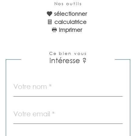
Nos outils
sélectionner
calculatrice
imprimer
Ce bien vous
intéresse ?
Nom
Fieldset
par
*
défaut
email
*
Téléphone