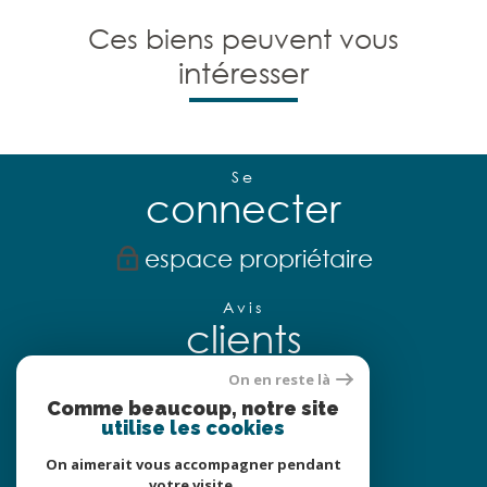
Ces biens peuvent vous
intéresser
Se
connecter
espace propriétaire
Avis
clients
On en reste là
Comme beaucoup, notre site
utilise les cookies
Nous
adhérons
On aimerait vous accompagner pendant
votre visite.